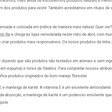
s mesmos, mais ainda se escolhermos produtos naturais e menos
 dos produtos para vestir. Também acreditamos em rituais de 
ensada e colocada em prática de maneira mais natural. Quer ver
elo Re
e chega às lojas remodelada neste mês de abril, com mui
criar produtos mais responsáveis. Os novos produtos da linha 
r dizendo que são produtos não testados em animais e sem ingr
 em espuma) e livres de ftalatos. Para completar nossos atribu
ifica produtos originados do bom manejo florestal.
 e manteiga de karité. A vitamina E é um excelente antioxidante 
da absorção, a manteiga de karité é um poderoso emoliente que
pele.