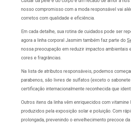
Cuidar da pele e do corpo é um recado de amor a nó
nosso compromisso com a moda responsável vai além
corretos com qualidade e eficiência.
Em cada detalhe, sua rotina de cuidados pode ser rep
agora a linha corporal Jasmim também faz parte do
S
nossa preocupação em reduzir impactos ambientais e 
cores e fragrâncias.
Na lista de atributos responsáveis, podemos começa
parabenos, são livres de sulfatos (exceto o sabonete
certificação internacionalmente reconhecida que ident
Outros itens da linha vêm enriquecidos com vitamine E
produzidos pela exposição solar e poluição. Com rápi
prolongada, prevenindo o envelhecimento precoce da 