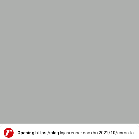
Opening
https://blog.lojasrenner.com.br/2022/10/como-lavar-roupa-6-passos-para-preservar-a-durabilidade-das-pecas/?utm_source=TrafegoBlog&utm_medium=MKTCorp&utm_campaign=6-dicas-para-preservar-suas-pe%C3%A7as