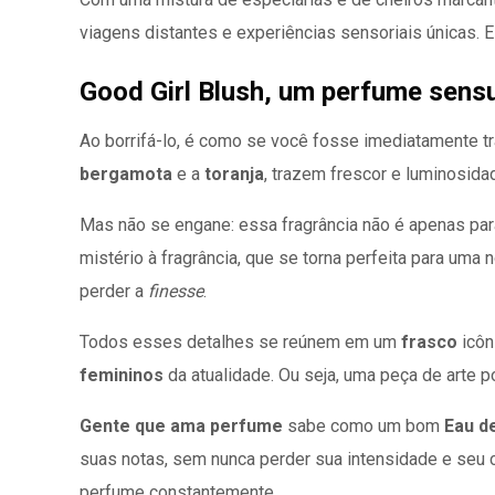
viagens distantes e experiências sensoriais únicas. 
Good Girl Blush, um perfume sens
Ao borrifá-lo, é como se você fosse imediatamente tra
bergamota
e a
toranja
, trazem frescor e luminosida
Mas não se engane: essa fragrância não é apenas p
mistério à fragrância, que se torna perfeita para uma
perder a
finesse
.
Todos esses detalhes se reúnem em um
frasco
icôn
femininos
da atualidade. Ou seja, uma peça de arte p
Gente que ama perfume
sabe como um bom
Eau d
suas notas, sem nunca perder sua intensidade e seu ch
perfume constantemente.