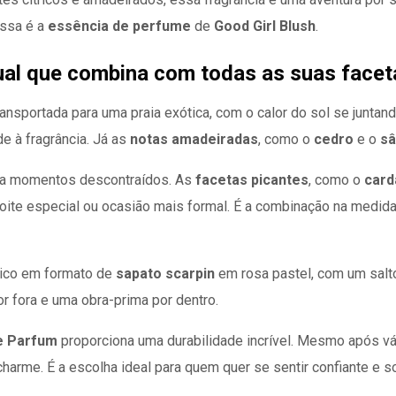
Essa é a
essência de perfume
de
Good Girl Blush
.
ual que combina com todas as suas facet
nsportada para uma praia exótica, com o calor do sol se juntand
de à fragrância. Já as
notas amadeiradas
, como o
cedro
e o
sâ
ara momentos descontraídos. As
facetas picantes
, como o
car
 noite especial ou ocasião mais formal. É a combinação na medid
ico em formato de
sapato scarpin
em rosa pastel, com um salt
or fora e uma obra-prima por dentro.
e Parfum
proporciona uma durabilidade incrível. Mesmo após vár
arme. É a escolha ideal para quem quer se sentir confiante e sof