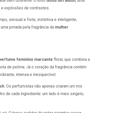
dade bem diferente: o novo
Good Girl Blush
, uma
a e explosões de contrastes.
, sensual e forte, instintiva e inteligente,
a uma jornada pela fragrância da
mulher
perfume feminino marcante
floral, que combina a
ota de peônia. Já o coração da fragrância contém
 vibrante, intensa e inesquecível.
ush
. Os perfumistas não apenas criaram um mix
o de cada ingrediente: um lado é mais singelo,
i só. O toque sedutor de notas picantes evoca