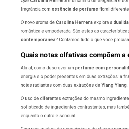
Que
Carolina Herrera
é sinônimo de elegância e sofi
fragrância com
essência de perfume
floral diferen
O novo aroma de
Carolina Herrera
explora a
dualid
romântica e empoderada. São estas as característi
contemporânea
? Contamos tudo o que você precis
Quais notas olfativas compõem a 
Afinal, como descrever um
perfume com personali
energia e o poder presentes em duas extrações: a
fr
notas radiantes com duas extrações de
Ylang Ylang
,
O uso de diferentes extrações do mesmo ingrediente f
sofisticado de ingredientes contrastantes, mas tamb
enquanto o outro é sensual.
Com uma mistura de especiarias e de cheiros marcante