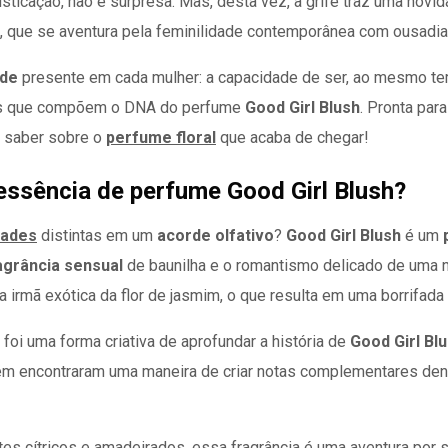
sticação, não é surpresa. Mas, desta vez, a grife traz uma novi
te, que se aventura pela feminilidade contemporânea com ousadi
ade
presente em cada mulher: a capacidade de ser, ao mesmo tempo
cas que compõem o DNA do perfume
Good Girl Blush
. Pronta par
a saber sobre o
perfume floral
que acaba de chegar!
essência de perfume Good Girl Blush?
dades
distintas em um
acorde olfativo
?
Good Girl Blush
é um
agrância sensual
de baunilha e o romantismo delicado de uma n
 a irmã exótica da flor de jasmim, o que resulta em uma borrifada
oi uma forma criativa de aprofundar a história de
Good Girl Bl
ém encontraram uma maneira de criar notas complementares dentr
s cítricos e amadeirados, essa fragrância é uma aventura por s