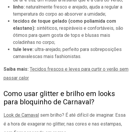
tule leve:
ultra-arejado; perfeito para sobreposições
carnavalescas mais fashionistas.
Saiba mais:
Tecidos frescos e leves para curtir o verão sem
passar calor
Como usar glitter e brilho em looks
para bloquinho de Carnaval?
Look de Carnaval
sem brilho? É até difícil de imaginar. Essa
é a hora de exagerar no glitter, nas cores e nas estampas,
sem ficar pensando em regras.
Uma forma de apostar no brilho é escolher peças com
paetês
, como conjuntos com top e short ou vestidos. Eles
te entregam um visual impactante com facilidade, ótimos
para quem gosta de um look mais chamativo e não quer