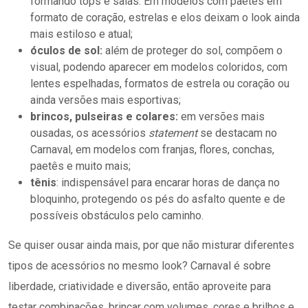
brincos, pulseiras e colares:
em versões mais
ousadas, os acessórios
statement
se destacam no
Carnaval, em modelos com franjas, flores, conchas,
paetês e muito mais;
tênis
: indispensável para encarar horas de dança no
bloquinho, protegendo os pés do asfalto quente e de
possíveis obstáculos pelo caminho.
Se quiser ousar ainda mais, por que não misturar diferentes
tipos de acessórios no mesmo look? Carnaval é sobre
liberdade, criatividade e diversão, então aproveite para
testar combinações, brincar com volumes, cores e brilhos e
montar produções com a sua cara.
Você também pode se interessar:
Prata com dourado:
como combinar metais em roupas e acessórios