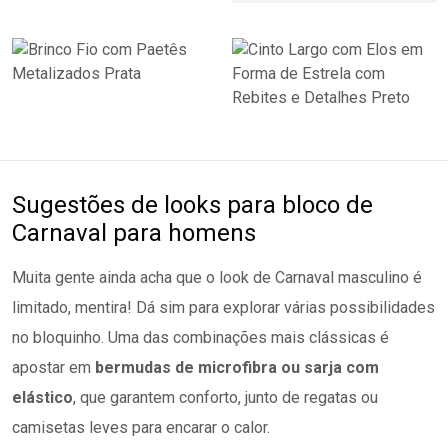
Sugestões de looks para bloco de
Carnaval para homens
Muita gente ainda acha que o look de Carnaval masculino é
limitado, mentira! Dá sim para explorar várias possibilidades
no bloquinho. Uma das combinações mais clássicas é
apostar em
bermudas de microfibra ou sarja
com
elástico
, que garantem conforto, junto de regatas ou
camisetas leves para encarar o calor.
Para deixar o visual mais
cool
, vale jogar uma
camisa
estampada
por cima, usada aberta mesmo.
Estampas
tropicais
com folhagens, frutas ou flores têm tudo a ver com
o clima da festa.
Outra ideia criativa é apostar em
cuecas samba-canção