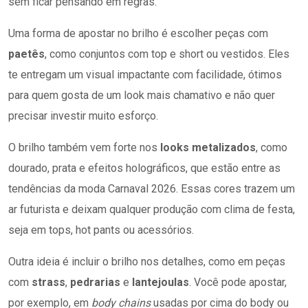
precisar investir muito esforço.
O brilho também vem forte nos
looks metalizados
, como
dourado, prata e efeitos holográficos, que estão entre as
tendências da moda Carnaval 2026. Essas cores trazem um
ar futurista e deixam qualquer produção com clima de festa,
seja em tops, hot pants ou acessórios.
Outra ideia é incluir o brilho nos detalhes, como em peças
com
strass
,
pedrarias
e
lantejoulas
. Você pode apostar,
por exemplo, em
body chains
usadas por cima do body ou
do top e, para quem gosta de ousar mais, até mesmo sobre
protetores de seios divertidos, com formatos de coração,
estrela ou “X”.
E o glitter não precisa ficar só na roupa. A
maquiagem de