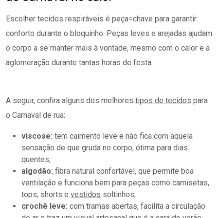
A seguir, confira alguns dos melhores
tipos de tecidos
para
o Carnaval de rua:
viscose:
tem caimento leve e não fica com aquela
sensação de que gruda no corpo, ótima para dias
quentes;
algodão:
fibra natural confortável, que permite boa
ventilação e funciona bem para peças como camisetas,
tops, shorts e
vestidos
soltinhos;
crochê leve:
com tramas abertas, facilita a circulação
de ar e traz um visual artesanal que é a cara do verão;
linho:
naturalmente fresco e arejado, ajuda a regular a
temperatura do corpo ao absorver a umidade;
tecidos de toque gelado (como poliamida com
elastano):
sintéticos, respiráveis e confortáveis, são
ótimos para quem gosta de tops e blusas mais
coladinhas no corpo;