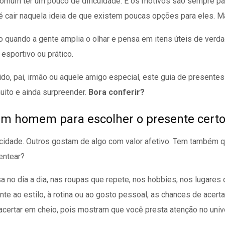
comum ter um pouco de dificuldade. E os motivos são sempre par
té cair naquela ideia de que existem poucas opções para eles.
 quando a gente amplia o olhar e pensa em itens úteis de verdad
esportivo ou prático.
do, pai, irmão ou aquele amigo especial, este guia de presente
uito e ainda surpreender.
Bora conferir?
 um homem para escolher o presente cert
cidade. Outros gostam de algo com valor afetivo. Tem também
entear?
sa no dia a dia, nas roupas que repete, nos hobbies, nos lugares
e ao estilo, à rotina ou ao gosto pessoal, as chances de acert
certar em cheio, pois mostram que você presta atenção no univ