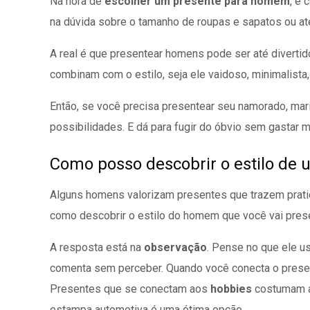
Na hora de
escolher um presente para homem
, é 
na dúvida sobre o tamanho de roupas e sapatos ou a
A real é que presentear homens pode ser até divertido
combinam com o estilo, seja ele vaidoso, minimalista, 
Então, se você precisa presentear seu namorado, mari
possibilidades. E dá para fugir do óbvio sem gastar m
Como posso descobrir o estilo de
Alguns homens valorizam presentes que trazem prati
como descobrir o estilo do homem que você vai pres
A resposta está na
observação
. Pense no que ele u
comenta sem perceber. Quando você conecta o present
Presentes que se conectam aos
hobbies
costumam a
estampa automotiva é uma ótima opção.