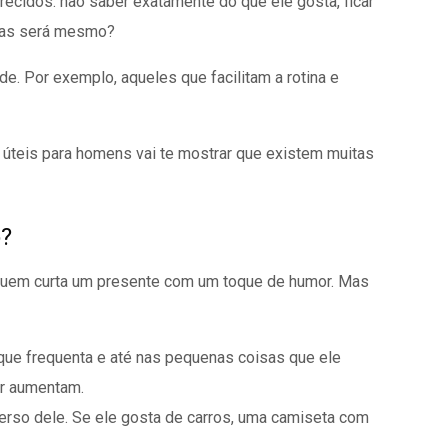
ecidos: não saber exatamente do que ele gosta, ficar
 Mas será mesmo?
e. Por exemplo, aqueles que facilitam a rotina e
s úteis para homens vai te mostrar que existem muitas
o?
 quem curta um presente com um toque de humor. Mas
 que frequenta e até nas pequenas coisas que ele
ar aumentam.
erso dele. Se ele gosta de carros, uma camiseta com