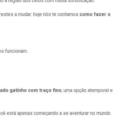
o a região dos olhos com muita sofisticação.
prestes a mudar: hoje nós te contamos
como fazer o
es funcionam.
eado gatinho com traço fino
, uma opção atemporal e
 você está apenas começando a se aventurar no mundo