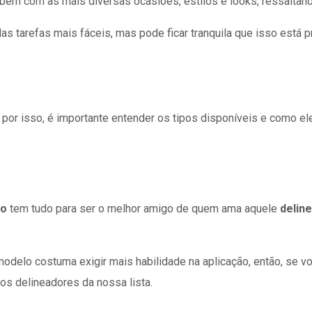
bem com as mais diversas ocasiões, estilos e looks, ressaltand
s tarefas mais fáceis, mas pode ficar tranquila que isso está 
por isso, é importante entender os tipos disponíveis e como el
do
tem tudo para ser o melhor amigo de quem ama aquele
delin
 modelo costuma exigir mais habilidade na aplicação, então, se
os delineadores da nossa lista.