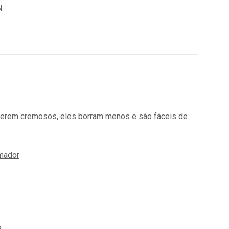
r serem cremosos, eles borram menos e são fáceis de
mador