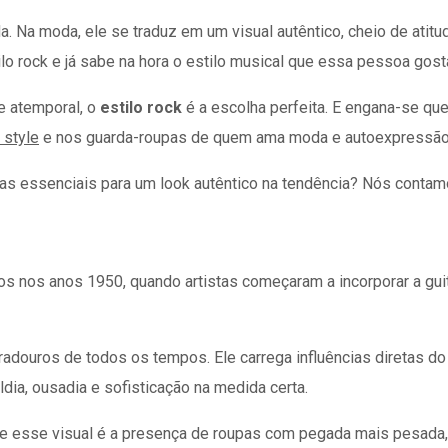
ida. Na moda, ele se traduz em um visual autêntico, cheio de a
o rock e já sabe na hora o estilo musical que essa pessoa gost
e atemporal, o
estilo rock
é a escolha perfeita. E engana-se qu
 style
e nos guarda-roupas de quem ama moda e autoexpressã
ças essenciais para um look autêntico na tendência? Nós contam
s nos anos 1950, quando artistas começaram a incorporar a guit
adouros de todos os tempos. Ele carrega influências diretas do m
ia, ousadia e sofisticação na medida certa.
ine esse visual é a presença de roupas com pegada mais pesada,