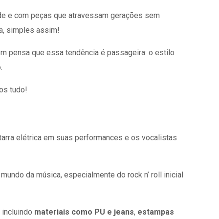
titude e com peças que atravessam gerações sem
a, simples assim!
em pensa que essa tendência é passageira: o estilo
o.
os tudo!
arra elétrica em suas performances e os vocalistas
undo da música, especialmente do rock n’ roll inicial
 incluindo
materiais como PU e jeans
,
estampas