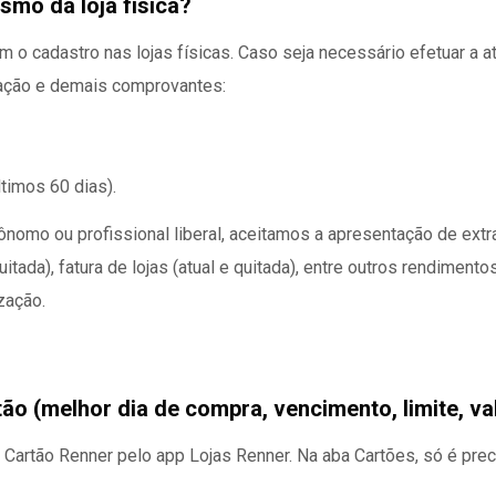
smo da loja física?
om o cadastro nas lojas físicas. Caso seja necessário efetuar a
cação e demais comprovantes:
ltimos 60 dias).
mo ou profissional liberal, aceitamos a apresentação de extrat
uitada), fatura de lojas (atual e quitada), entre outros rendimento
zação.
tão (melhor dia de compra, vencimento, limite, v
artão Renner pelo app Lojas Renner. Na aba Cartões, só é precis