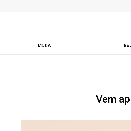
MODA
BE
Vem apr