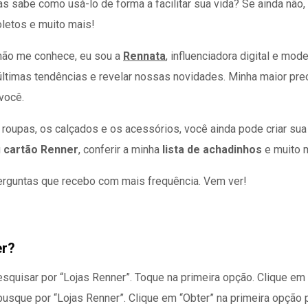
as sabe como usá-lo de forma a facilitar sua vida? Se ainda não,
oletos e muito mais!
 não me conhece, eu sou a
Rennata
, influenciadora digital e mod
as últimas tendências e revelar nossas novidades. Minha maior pre
você.
s roupas, os calçados e os acessórios, você ainda pode criar su
u
cartão Renner
, conferir a minha
lista de achadinhos
e muito 
perguntas que recebo com mais frequência. Vem ver!
er?
quisar por “Lojas Renner”. Toque na primeira opção. Clique em “In
sque por “Lojas Renner”. Clique em “Obter” na primeira opção par