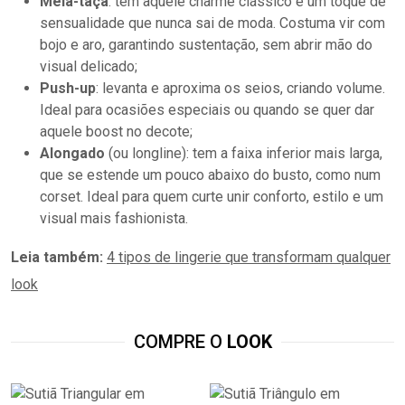
Meia-taça
: tem aquele charme clássico e um toque de
sensualidade que nunca sai de moda. Costuma vir com
bojo e aro, garantindo sustentação, sem abrir mão do
visual delicado;
Push-up
: levanta e aproxima os seios, criando volume.
Ideal para ocasiões especiais ou quando se quer dar
aquele boost no decote;
Alongado
(ou longline): tem a faixa inferior mais larga,
que se estende um pouco abaixo do busto, como num
corset. Ideal para quem curte unir conforto, estilo e um
visual mais fashionista.
Leia também:
4 tipos de lingerie que transformam qualquer
look
COMPRE O
LOOK