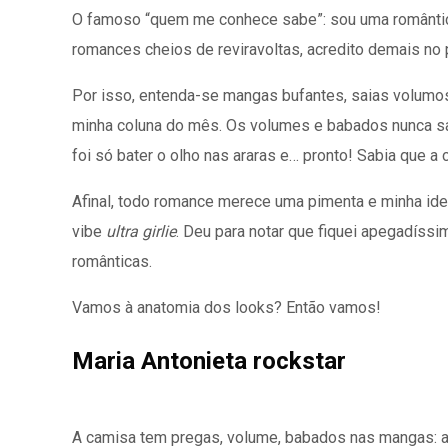
O famoso “quem me conhece sabe”: sou uma romântica i
romances cheios de reviravoltas, acredito demais no
Por isso, entenda-se mangas bufantes, saias volumos
minha coluna do mês. Os volumes e babados nunca saí
foi só bater o olho nas araras e… pronto! Sabia que a
Afinal, todo romance merece uma pimenta e minha ide
vibe
ultra girlie
. Deu para notar que fiquei apegadíss
românticas.
Vamos à anatomia dos looks? Então vamos!
Maria Antonieta rockstar
A camisa tem pregas, volume, babados nas mangas: a e