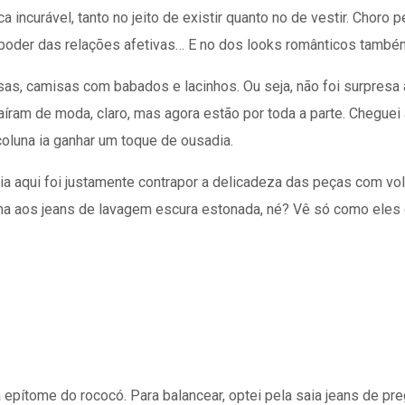
ncurável, tanto no jeito de existir quanto no de vestir. Choro 
 poder das relações afetivas… E no dos looks românticos també
as, camisas com babados e lacinhos. Ou seja, não foi surpresa
ram de moda, claro, mas agora estão por toda a parte. Cheguei
 coluna ia ganhar um toque de ousadia.
ia aqui foi justamente contrapor a delicadeza das peças com vo
ima aos jeans de lavagem escura estonada, né? Vê só como eles
pítome do rococó. Para balancear, optei pela saia jeans de prega