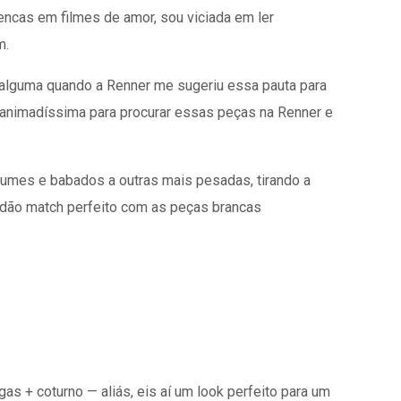
pencas em filmes de amor, sou viciada em ler
m.
 alguma quando a Renner me sugeriu essa pauta para
 animadíssima para procurar essas peças na Renner e
lumes e babados a outras mais pesadas, tirando a
 dão match perfeito com as peças brancas
s + coturno — aliás, eis aí um look perfeito para um