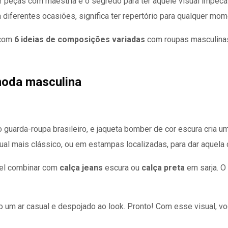
r peças com maestria é o segredo para ter aquele visual impec
a diferentes ocasiões, significa ter repertório para qualquer mom
com
6 ideias de composições variadas
com roupas masculinas
moda masculina
 guarda-roupa brasileiro, e jaqueta bomber de cor escura cria 
sual mais clássico, ou em estampas localizadas, para dar aquela
vel combinar com
calça jeans
escura ou
calça preta
em sarja. O
do um ar casual e despojado ao look. Pronto! Com esse visual, vo