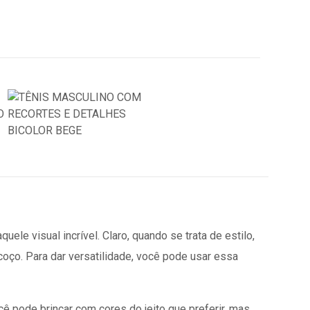
uele visual incrível. Claro, quando se trata de estilo,
coço. Para dar versatilidade, você pode usar essa
cê pode brincar com cores do jeito que preferir,
mas