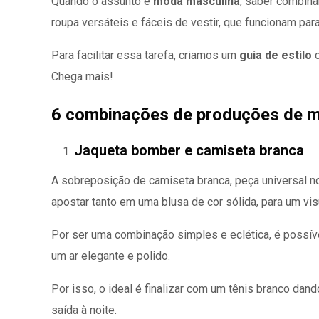
Quando o assunto é
moda masculina
, saber combina
roupa versáteis e fáceis de vestir, que funcionam par
Para facilitar essa tarefa, criamos um
guia de estilo
Chega mais!
6 combinações de produções de 
Jaqueta bomber e camiseta branca
A sobreposição de camiseta branca, peça universal no
apostar tanto em uma blusa de cor sólida, para um vi
Por ser uma combinação simples e eclética, é possí
um ar elegante e polido.
Por isso, o ideal é finalizar com um tênis branco dan
saída à noite.