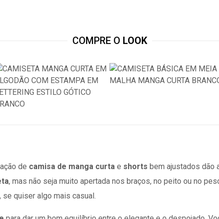
COMPRE O
LOOK
nação de
camisa de manga curta
e
shorts
bem ajustados dão aq
eta
, mas não seja muito apertada nos braços, no peito ou no pes
 se quiser algo mais casual.
e
para dar um bom equilíbrio entre o elegante e o
despojado
. Vo