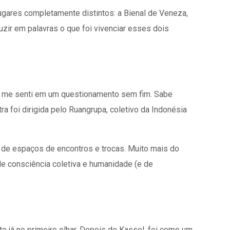
lugares completamente distintos: a Bienal de Veneza,
uzir em palavras o que foi vivenciar esses dois
l, me senti em um questionamento sem fim. Sabe
 foi dirigida pelo Ruangrupa, coletivo da Indonésia
o de espaços de encontros e trocas. Muito mais do
de consciência coletiva e humanidade (e de
o já no primeiro olhar. Depois de Kassel, foi como um