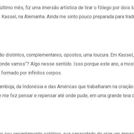
timo mês, fiz uma imersão artística de tirar o fôlego por dois 
m Kassel, na Alemanha. Ainda me sinto pouco preparada para trad
!
são distintos, complementares, opostos, uma loucura. Em Kasse
onde vamos”? Algo nesse sentido. Isso porque este ano, a mostra
 formado por infinitos corpos.
Camboja, da Indonésia e das Américas que trabalharam na criaçã
que me fez pensar e repensar até onde pude, em uma grande teia 
r seu encantamento estético, sua capacidade de criar um impact