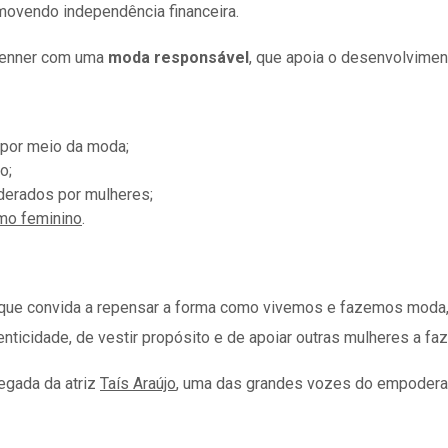
movendo independência financeira.
Renner com uma
moda responsável
, que apoia o desenvolvimen
 por meio da moda;
o;
derados por mulheres;
mo feminino
.
 que convida a repensar a forma como vivemos e fazemos moda, 
nticidade, de vestir propósito e de apoiar outras mulheres a f
egada da atriz
Taís Araújo
, uma das grandes vozes do empodera