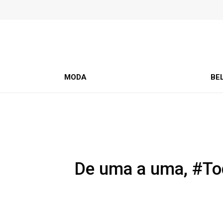
MODA
BE
De uma a uma, #To