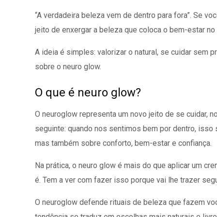
“A verdadeira beleza vem de dentro para fora”. Se v
jeito de enxergar a beleza que coloca o bem-estar no 
A ideia é simples: valorizar o natural, se cuidar sem
sobre o neuro glow.
O que é neuro glow?
O neuroglow representa um novo jeito de se cuidar, n
seguinte: quando nos sentimos bem por dentro, isso s
mas também sobre conforto, bem-estar e confiança.
Na prática, o neuro glow é mais do que aplicar um c
é. Tem a ver com fazer isso porque vai lhe trazer seg
O neuroglow defende rituais de beleza que fazem voc
tendência se traduz em escolhas mais naturais e liv