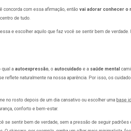
ocê concorda com essa afirmação, então
vai adorar conhecer o
centro de tudo.
 pressa e escolher aquilo que faz você se sentir bem de verdade.
o qual a
autoexpressão
, o
autocuidado
e a
saúde mental
camin
e reflete naturalmente na nossa aparência. Por isso, os cuidad
reme no rosto depois de um dia cansativo ou escolher uma
base i
urança, conforto e bem-estar.
ê se sentir bem de verdade, sem a pressão de seguir padrões o
res. O skincare, por exemplo, ganha um olhar mais minimalista,