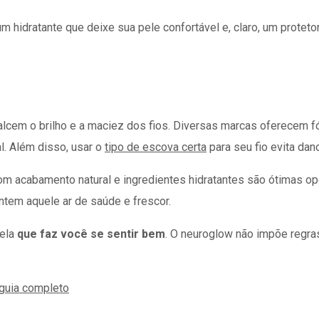
hidratante que deixe sua pele confortável e, claro, um protetor 
lcem o brilho e a maciez dos fios. Diversas marcas oferecem f
l. Além disso, usar o
tipo de escova certa
para seu fio evita dan
 acabamento natural e ingredientes hidratantes são ótimas opç
ntem aquele ar de saúde e frescor.
uela
que faz você se sentir bem
. O neuroglow não impõe regras 
 guia completo