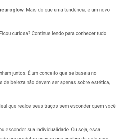
 neuroglow
. Mais do que uma tendência, é um novo
 Ficou curiosa? Continue lendo para conhecer tudo
ham juntos. É um conceito que se baseia no
os de beleza não devem ser apenas sobre estética,
deal
que realce seus traços sem esconder quem você
u esconder sua individualidade. Ou seja, essa
 focado em produtos suaves que cuidam da pele sem