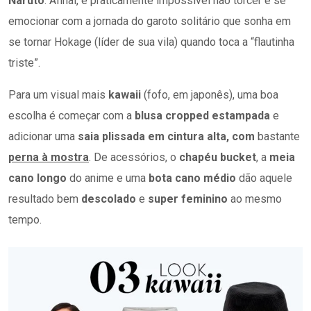
Naruto
. Afinal, é praticamente impossível não torcer e se
emocionar com a jornada do garoto solitário que sonha em
se tornar Hokage (líder de sua vila) quando toca a “flautinha
triste”.
Para um visual mais
kawaii
(fofo, em japonês), uma boa
escolha é começar com a
blusa cropped estampada
e
adicionar uma
saia plissada em cintura alta, com
bastante
perna à mostra
. De acessórios, o
chapéu bucket
, a
meia
cano longo
do anime e uma
bota cano médio
dão aquele
resultado bem
descolado
e
super
feminino
ao mesmo
tempo.