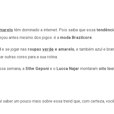
amarelo
têm dominado a internet. Pois saiba que essa
tendênci
eçou antes mesmo dos jogos: é a
moda Brazilcore
.
l
e se jogar nas
roupas
verde
e amarelo
, e também azul e bran
r outras cores para a sua rotina.
sa semana, a
Sthe Geponi
e o
Lucca Najar
montaram
oito lo
tal saber um pouco mais sobre essa trend que, com certeza, você