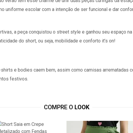
 do verão tem esse charme de unir duas peças curingas da estaçã
mo uniforme escolar com a intenção de ser funcional e dar confo
rtivas, a peça conquistou o street style e ganhou seu espaço n
icidade do short, ou seja, mobilidade e conforto it’s on!
t-shirts e bodies caem bem, assim como camisas arrematadas c
ntos festivos.
COMPRE O
LOOK