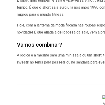
É short, mas também é saia e vice-versa. A hot trend
tempo. É que o short saia surgiu lá nos anos 1990 co
migrou para o mundo fitness.
Hoje, com a lanterna da moda focada nas roupas espo
novidade! É que aliada à delicadeza da saia, vem a prat
Vamos combinar?
A lógica é a mesma para uma minissaia ou um short: 
investir no tênis para passear ou na sandália para eve