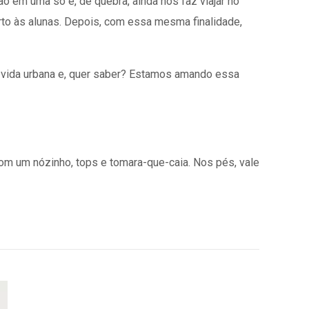
o em uma só e, de quebra, ainda nos faz viajar no
rto às alunas. Depois, com essa mesma finalidade,
a vida urbana e, quer saber? Estamos amando essa
om um nózinho, tops e tomara-que-caia. Nos pés, vale