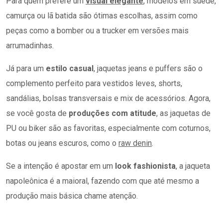
Para quem prefere um
visual elegante
, modelos em suede,
camurça ou lã batida são ótimas escolhas, assim como
peças como a bomber ou a trucker em versões mais
arrumadinhas.
Já para um
estilo casual
, jaquetas jeans e puffers são o
complemento perfeito para vestidos leves, shorts,
sandálias, bolsas transversais e mix de acessórios. Agora,
se você gosta de
produções com atitude
, as jaquetas de
PU ou biker são as favoritas, especialmente com coturnos,
botas ou jeans escuros, como o
raw denin
.
Se a intenção é apostar em um
look fashionista
, a jaqueta
napoleônica é a maioral, fazendo com que até mesmo a
produção mais básica chame atenção.