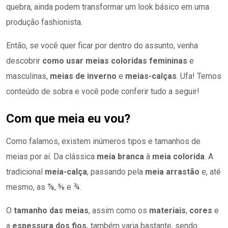
quebra, ainda podem transformar um look básico em uma
produção fashionista.
Então, se você quer ficar por dentro do assunto, venha
descobrir
como usar meias coloridas femininas
e
masculinas,
meias de inverno
e
meias-calças
. Ufa! Temos
conteúdo de sobra e você pode conferir tudo a seguir!
Com que meia eu vou?
Como falamos, existem inúmeros tipos e tamanhos de
meias por aí. Da clássica
meia branca
à
meia colorida
. A
tradicional
meia-calça
, passando pela
meia arrastão
e, até
mesmo, as
⅞
, ⅝ e ¾.
O
tamanho das meias
, assim como os
materiais
,
cores
e
a
espessura dos fios,
também varia bastante, sendo