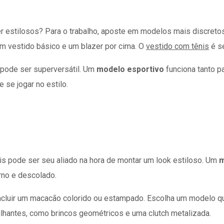
r estilosos? Para o trabalho, aposte em modelos mais discret
um vestido básico e um blazer por cima. O
vestido com tênis
é s
 pode ser superversátil. Um
modelo esportivo
funciona tanto p
se jogar no estilo.
nis pode ser seu aliado na hora de montar um look estiloso. Um
m
rno e descolado.
cluir um macacão colorido ou estampado. Escolha um modelo que
ilhantes, como brincos geométricos e uma clutch metalizada.