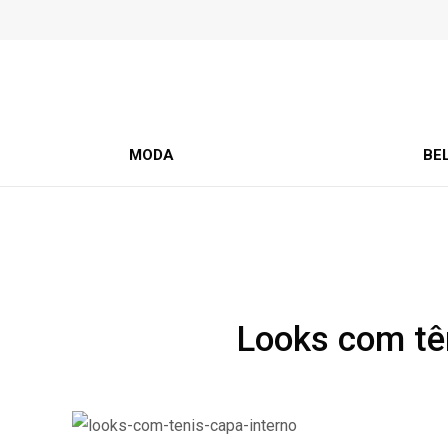
MODA
BE
Looks com tên