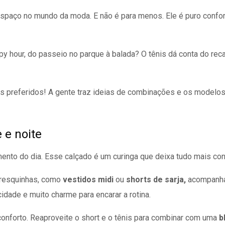
paço no mundo da moda. E não é para menos. Ele é puro conforto
hour, do passeio no parque à balada? O tênis dá conta do recado
is preferidos! A gente traz ideias de combinações e os modelos
 e noite
to do dia. Esse calçado é um curinga que deixa tudo mais conf
fresquinhas, como
vestidos midi
ou
shorts de sarja,
acompanha
idade e muito charme para encarar a rotina.
conforto. Reaproveite o short e o tênis para combinar com uma
b