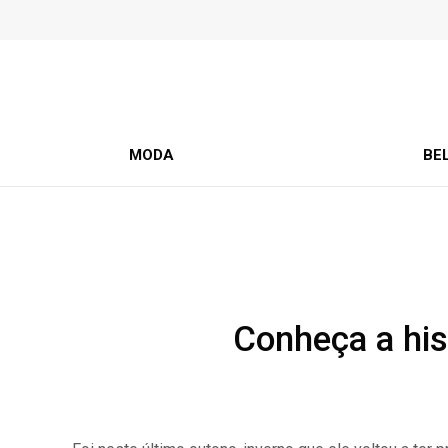
MODA
BE
Conheça a hist