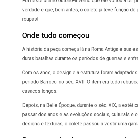
Foi neste último outono-inverno que ele voltou a ter 
verdade é que, bem antes, o colete já teve função de 
roupas!
Onde tudo começou
A história da peça começa lá na Roma Antiga e sua est
duras batalhas durante os períodos de guerras e enf
Com os anos, o design e a estrutura foram adaptados 
período Barroco, no séc. XVII. O item era todo rebu
casacos longos.
Depois, na Belle Époque, durante o séc. XIX, a esté
passar dos anos e as evoluções sociais, culturais e
designs e texturas, o colete passou a vestir uma ga