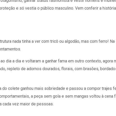
protagonismo, ganhar status fashionista e vestir homens e mulhe
proteção e só vestia o público masculino. Vem conferir a histór
rutura nada tinha a ver com tricô ou algodão, mas com ferro! Na
rentamentos.
ao dia a dia e voltaram a ganhar fama em outro contexto, agora
scado, repleto de adornos dourados, florais, com brasões, bord
tica do colete ganhou mais sobriedade e passou a compor trajes
 comportamentais, a peça sem gola e sem mangas voltou à cena f
ma cada vez maior de pessoas.