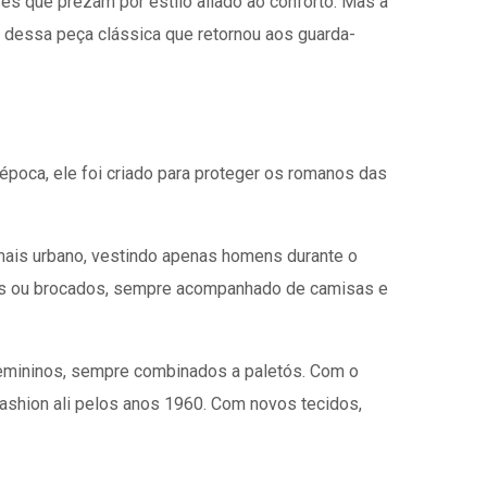
res que prezam por estilo aliado ao conforto. Mas a
ia dessa peça clássica que retornou aos guarda-
 época, ele foi criado para proteger os romanos das
 mais urbano, vestindo apenas homens durante o
ados ou brocados, sempre acompanhado de camisas e
 femininos, sempre combinados a paletós. Com o
ashion ali pelos anos 1960. Com novos tecidos,