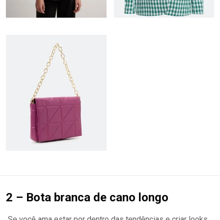
2 – Bota branca de cano longo
Se você ama estar por dentro das tendências e criar looks